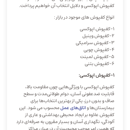
کفپوش اپوکسی و دلایل انتخاب آن خواهیم پرداخت.
انواع کفپوش های موجود در بازار :
۱−کفپوش اپوکسی
۲−کفپوش وینیل
۳−کفپوش سرامیکی
۴−کفپوش چوبی
۵−کفپوش لمینت
۶-کفپوش بتنی
1−کفپوش اپوکسی:
کفپوش اپوکسی با ویژگی‌هایی چون مقاومت بالا،
قابلیت ضدعفونی آسان، دوام طولانی‌مدت و سطح
صاف و بدون درز، یکی از بهترین انتخاب‌ها برای
بیمارستان‌ها و
اتاق‌های عمل
محسوب می شود. این
کفپوش علاوه بر ایجاد محیطی بهداشتی و عاری از
آلودگی، نگهداری آسان و بسیار مقرون به صرفه‌ای دارد
که همین امر موجب محبوبیت آن در میان مراکز