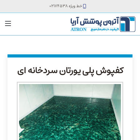
خط ویژه 02174538
کفپوش پلی یورتان سردخانه ای