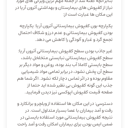
بنابر آنچه گفته شد از جمله مهم ترین ویژگی های مورد
نیاز از کفپوش های بیمارستان و بهداشتی آترون آریا در
این مکان ها عبارت است از:
یکپارچه بون کفپوش بیمارستانی آترون آریا: یکپارچه
بودن کفپوش بیمارستانی و عدم درز و شکاف احتمال
تجمع گرد و غبار و آلودگی را کاهش می دهد.
غیر جاذب بودن سطح کفپوش بیمارستانی آترون آریا:
سطح کفپوش بیمارستانی نبایستی متخلخل باشد،
سطح بایستی کاملا آب بند بوده، روغن و مواد دیگر بر
سطح آن پخش نشود، در برابر تمامی مواد شیمیایی
مقاوم بوده و در اثر تماس دچار لکه نشود. اگر شما هم
جذب این گونه کفپوش بی نظیر شده اید حتما از
صفحه قیمت کفپوش اپوکسی نیز دیدن فرمایید.
دسترسی: در این مکان ها استفاده از ویلچر و برانکارد و
رفت و آمد بیماران با عصا بسیار متداول است. در
نتیجه کفپوش بیمارستانی مورد استفاده بایستی در
ضمن ایمن بودن برای بیماران امکان رفت و آمد راحت