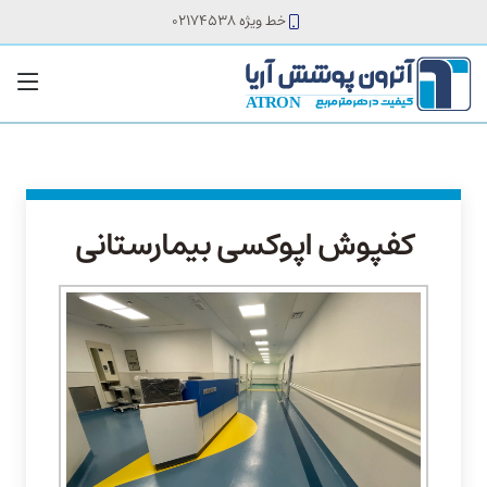
خط ویژه 02174538
کفپوش اپوکسی بیمارستانی