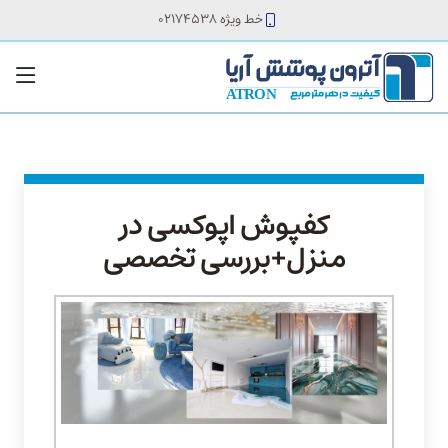
خط ویژه 02174538
کفپوش اپوکسی در
منزل+بررسی تخصصی